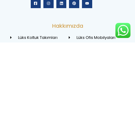
Hakkımızda
Lüks Koltuk Takımları
Lüks Ofis Mobilyaları
Lüks Yemek Odaları
Lüks Otel Mobilyaları
Lüks Yatak Odaları
Lüks Avizeler
Lüks Köşe Takımları
Lüks Mutfak Dekoru
Lüks Tv Üniteleri
Lüks Banyo Dekoru
Bize Ulaşın
info@asortie.com
Telefon :+90 212 675 04 46
Whatsap: 0549 460 30 07