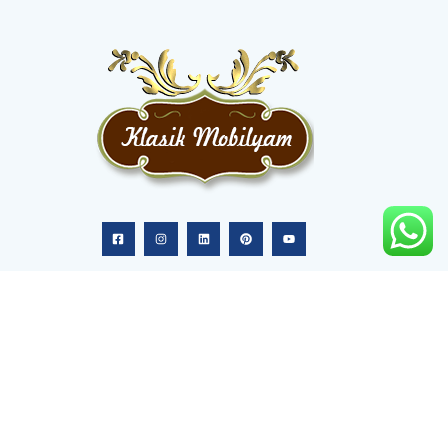
Hakkımızda
Lüks Koltuk Takımları
Lüks Ofis Mobilyaları
Lüks Yemek Odaları
Lüks Otel Mobilyaları
Lüks Yatak Odaları
Lüks Avizeler