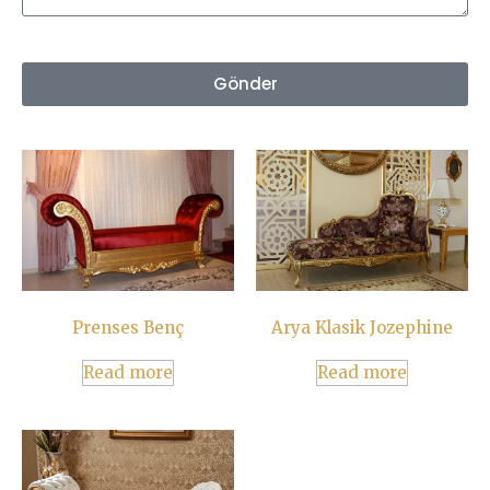
Gönder
Prenses Benç
Arya Klasik Jozephine
Read more
Read more