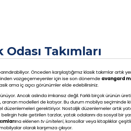
k Odası Takımları
 barındırabiliyor. Önceden karşılaştığımız klasik takımlar artık ye
şinden vazgeçemeyenler için ise son dönemde
avangard m
asik ama iç açıcı görünümler elde edebilirsiniz.
nüyor. Ancak aslında imkansız değil. Farklı birçok ürünün üreti
ı, aranan modelleri de katıyor. Bu durum mobilya seçiminde kişil
el düzenlemeleri gerektiriyor. Nostaljik düzenlemeler artık ya
e belirgin hale getirilen tarzlar, yatak odalarını da sosyal bir
kımları
na eklenen
tv üniteleri
, konsollar veya kitaplıklar çeşitl
mobilyalar olarak karşımıza çıkıyor.