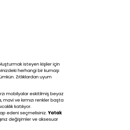
luşturmak isteyen kişiler için
Evinizdeki herhangi bir kumaşı
ümkün. Zıtlıklardan uyum
rzı mobilyalar eskitilmiş beyaz
, mavi ve kırmızı renkler başta
aklık katılıyor.
tap edeni seçmelisiniz.
Yatak
ğınız değişimler ve aksesuar