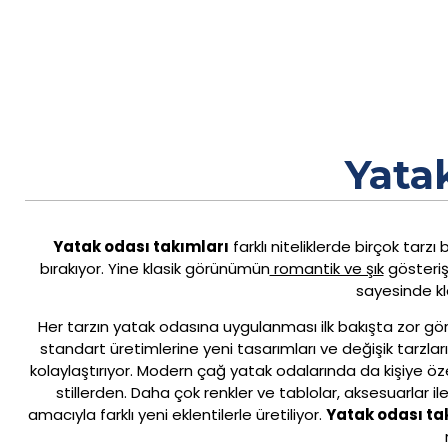
Yata
Yatak odası takımları
farklı niteliklerde birçok tarzı
bırakıyor. Yine klasik görünümün
romantik ve şık
gösteri
sayesinde kl
Her tarzın yatak odasına uygulanması ilk bakışta zor görü
standart üretimlerine yeni tasarımları ve değişik tarzlar
kolaylaştırıyor. Modern çağ yatak odalarında da kişiye öz
stillerden. Daha çok renkler ve tablolar, aksesuarlar il
amacıyla farklı yeni eklentilerle üretiliyor.
Yatak odası ta