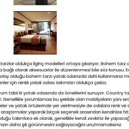
ri tarzlar oldukça ilginç modelleri ortaya çıkarıyor. Bohem tarz o
nıza bağlı olarak aksesuarlar ile düzenlenmesi bile söz konusu. 
 kolay olduğu bohem tarzı yatak odanızda dahi kullanmanız m
ler için renkli
yatak odası takımları
oldukça çekici.
rum tabii ki yatak odasında da örneklerini sunuyor. Country ta
. Genellikle yorumlaması bu şekilde olan mobilyaların yanı sıra
r ve yatak örtülerinde yer veirlmesiyle de odalara renk ve sıc
için araştırmalar yaparak birçok seçenek arasından kendinize hi
duğu takımlara ek olarak, genellikle kendi zevkiniz ile yapaca
nızın daha şık görünmesini sağlayacağını unutmamalısınız.