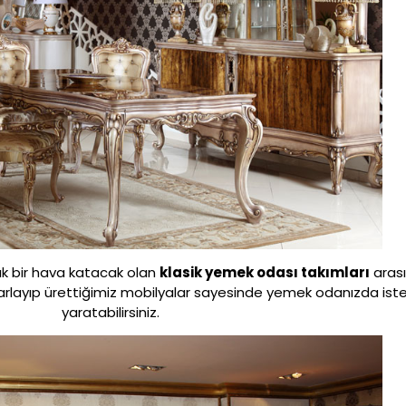
ık bir hava katacak olan
klasik yemek odası takımları
arası
tasarlayıp ürettiğimiz mobilyalar sayesinde yemek odanızda istedi
yaratabilirsiniz.