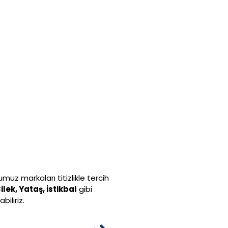
uz markaları titizlikle tercih
ilek, Yataş, İstikbal
gibi
iliriz.