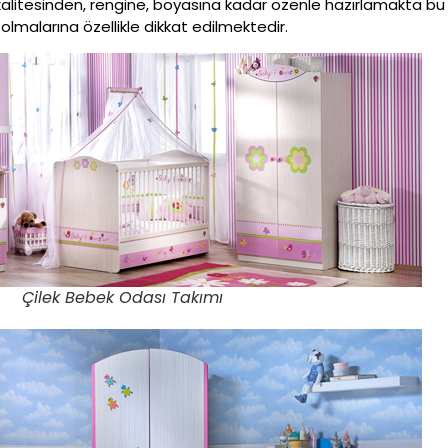
kalitesinden, rengine, boyasına kadar özenle hazırlamakta bu ü
olmalarına özellikle dikkat edilmektedir.
Çilek Bebek Odası Takımı