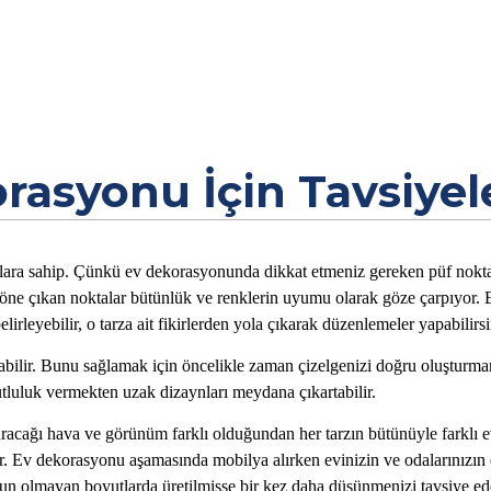
rasyonu İçin Tavsiyel
lara sahip. Çünkü ev dekorasyonunda dikkat etmeniz gereken püf noktal
öne çıkan noktalar bütünlük ve renklerin uyumu olarak göze çarpıyor.
elirleyebilir, o tarza ait fikirlerden yola çıkarak düzenlemeler yapabilirsi
labilir. Bunu sağlamak için öncelikle zaman çizelgenizi doğru oluşturma
utluluk vermekten uzak dizaynları meydana çıkartabilir.
uracağı hava ve görünüm farklı olduğundan her tarzın bütünüyle farklı e
ir. Ev dekorasyonu aşamasında mobilya alırken evinizin ve odalarınızın 
un olmayan boyutlarda üretilmişse bir kez daha düşünmenizi tavsiye ed