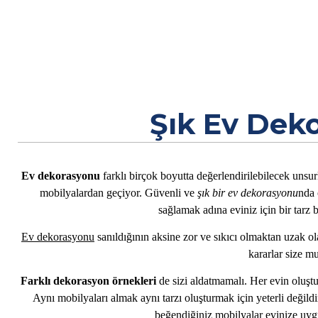
Şık Ev Deko
Ev dekorasyonu
farklı birçok boyutta değerlendirilebi
lecek unsur
mobilyalardan geçiyor. Güvenli ve
şık bir ev dekorasyonu
nda 
sağlamak adına eviniz için bir tarz b
Ev dekorasyonu
sanıldığının aksine zor ve sıkıcı olmaktan uzak o
kararlar size m
Farklı dekorasyon örnekleri
de sizi aldatmamalı. Her evin oluşt
Aynı mobilyaları almak aynı tarzı oluşturmak için yeterli değild
beğendiğiniz mobilyalar evinize uyg